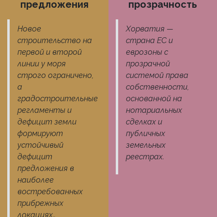
предложения
прозрачность
Новое
Хорватия —
строительство на
страна ЕС и
первой и второй
еврозоны с
линии у моря
прозрачной
строго ограничено,
системой права
а
собственности,
градостроительные
основанной на
регламенты и
нотариальных
дефицит земли
сделках и
формируют
публичных
устойчивый
земельных
дефицит
реестрах.​
предложения в
наиболее
востребованных
прибрежных
локациях..