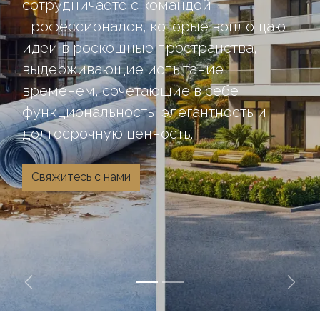
сотрудничаете с командой
профессионалов, которые воплощают
идеи в роскошные пространства,
выдерживающие испытание
временем, сочетающие в себе
функциональность, элегантность и
долгосрочную ценность.
Свяжитесь с нами
Previous
Next