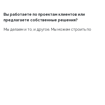
Вы работаете по проектам клиентов или
предлагаете собственные решения?
Мы делаем и то, и другое. Мы можем строить по
вашим архитектурным планам или разрабатывать
индивидуальные решения в соответствии с вашими
потребностями и бюджетом.
Как обеспечивается безопасность ваших
данных?
Ваши данные защищены с помощью современных
протоколов шифрования и безопасности, что
обеспечивает сохранность вашей личной
информации.