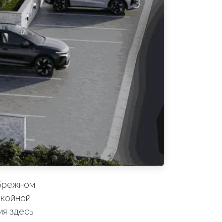
ибрежном
окойной
я здесь