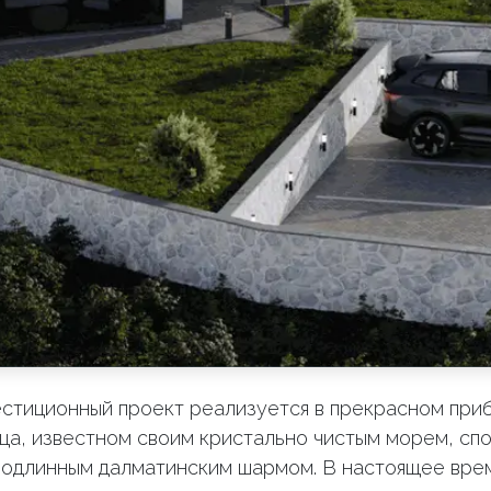
естиционный проект реализуется в прекрасном пр
ца, известном своим кристально чистым морем, сп
подлинным далматинским шармом. В настоящее врем