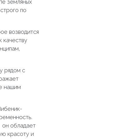
апе земляных
 строго по
рое возводится
к качеству
нципам,
у рядом с
тражает
е нашим
Шибеник-
временность.
, он обладает
ую красоту и