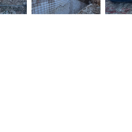
Читать далее
Вилла Рогозница —