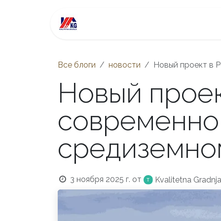
Перейти к содержимому
Квартиры в продаже
Inv
Все блоги
новости
Новый проект в 
Новый проек
современног
средиземно
3 ноября 2025 г.
от
Kvalitetna Gradnj