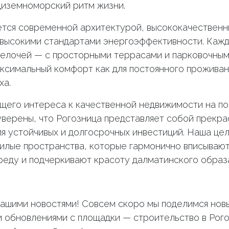
диземноморский ритм жизни.
ется современной архитектурой, высококачествен
высокими стандартами энергоэффективности. Кажд
елочей — с просторными террасами и парковочным
ксимальный комфорт как для постоянного проживани
ха.
щего интереса к качественной недвижимости на п
уверены, что Рогозница представляет собой прекр
я устойчивых и долгосрочных инвестиций. Наша це
лые пространства, которые гармонично вписывают
еду и подчеркивают красоту далматинского образа
нашими новостями! Совсем скоро мы поделимся нов
 обновлениями с площадки — строительство в Рог