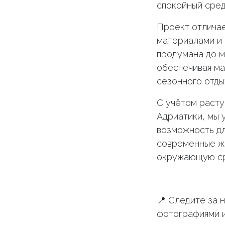
спокойный сре
Проект отлича
материалами и 
продумана до м
обеспечивая ма
сезонного отды
С учётом расту
Адриатики, мы 
возможность дл
современные жи
окружающую ср
📍 Следите за 
фотографиями и