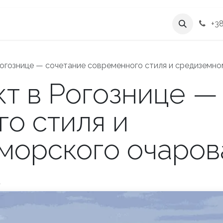
estment
Услуги
О компании
+38
Рогознице — сочетание современного стиля и средиземн
т в Рогознице —
о стиля и
морского очаров
a