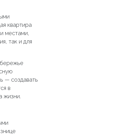
ными
ая квартира
и местами,
я, так и для
обережье
асную
ль — создавать
ся в
 жизни.
ыми
ознице