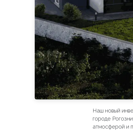
Наш новый инв
городе Рогозни
атмосферой и 