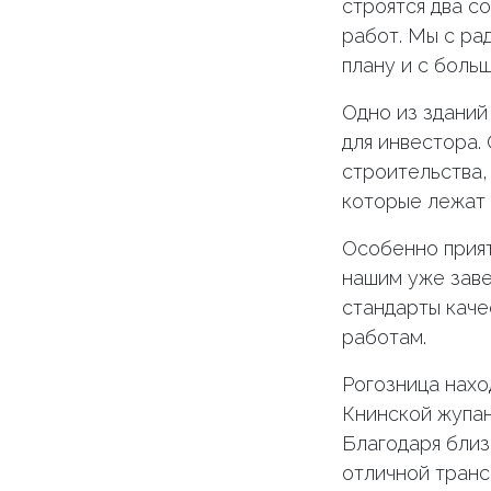
строятся два с
работ. Мы с ра
плану и с боль
Одно из зданий
для инвестора.
строительства,
которые лежат 
Особенно прият
нашим уже зав
стандарты каче
работам.
Рогозница нахо
Книнской жупан
Благодаря близ
отличной транс