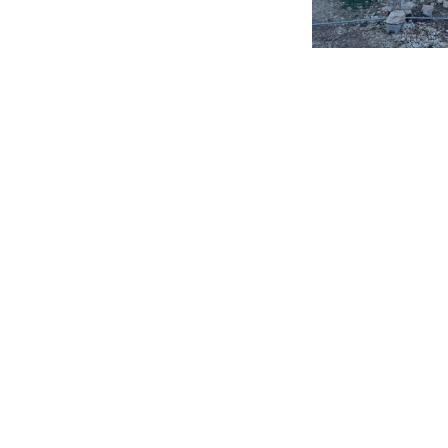
в
новости