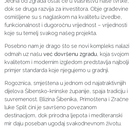
Jedna od zgrada ostat će u vlasništvu naše tvrtke,
dok se druga razvija za investitora. Obje građevine
osmišljene su s naglaskom na kvalitetu izvedbe,
funkcionalnost i dugoročnu vrijednost – vrijednosti
koje su temelj svakog našeg projekta.
Posebno nam je drago što se novi kompleks nalazi
odmah uz našu
već dovršenu zgradu
, koja svojom
kvalitetom i modernim izgledom predstavlja najbolji
primjer standarda koje njegujemo u gradnji.
Rogoznica, smještena u jednom od najatraktivnijih
dijelova Šibensko-kninske županije, spaja tradiciju i
suvremenost. Blizina Šibenika, Primoštena i Zračne
luke Split čini je savršeno povezanom
destinacijom, dok prirodna ljepota i mediteranski
mir daju poseban ugođaj svakodnevnom životu.