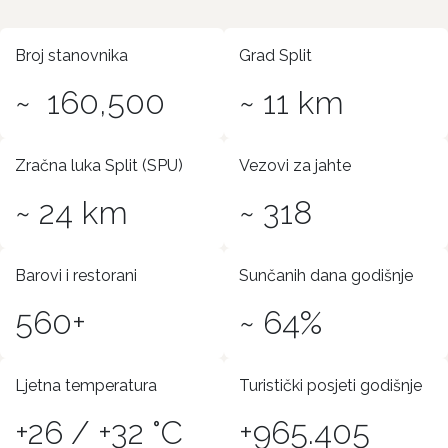
Broj stanovnika
Grad Split
~ 160,500
~ 11 km
Zračna luka Split (SPU)
Vezovi za jahte
~ 24 km
~ 318
Barovi i restorani
Sunčanih dana godišnje
560+
~ 64%
Ljetna temperatura
Turistički posjeti godišnje
+26 / +32 °C
+965.405