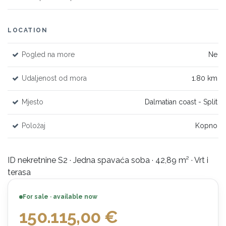
LOCATION
Pogled na more
Ne
Udaljenost od mora
1.80 km
Mjesto
Dalmatian coast - Split
Položaj
Kopno
ID nekretnine S2 · Jedna spavaća soba · 42,89 m² · Vrt i
terasa
For sale · available now
150.115,00
€