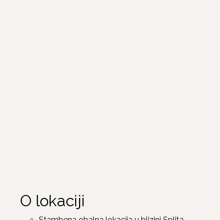
O lokaciji
Stambena obalna lokacija u blizini Splita,