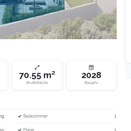
70.55 m²
2028
Bruttofläche
Baujahr
ng
Badezimmer
1
ss
Etage
1