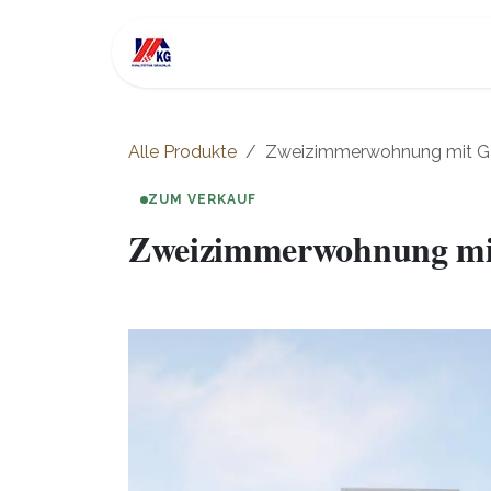
Zum Inhalt springen
Alle Immobilien
Investmen
Alle Produkte
Zweizimmerwohnung mit Gar
ZUM VERKAUF
Zweizimmerwohnung mit 