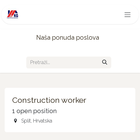
Skip to Content
Naša ponuda poslova
Construction worker
1
open position
Split
,
Hrvatska