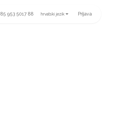
85 953 5017 88
Prijava
hrvatski jezik