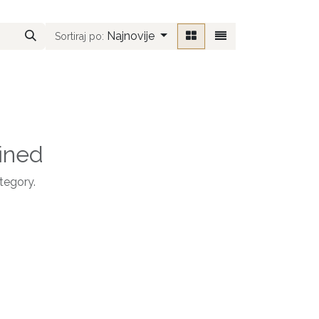
Najnovije
Sortiraj po:
ined
tegory.