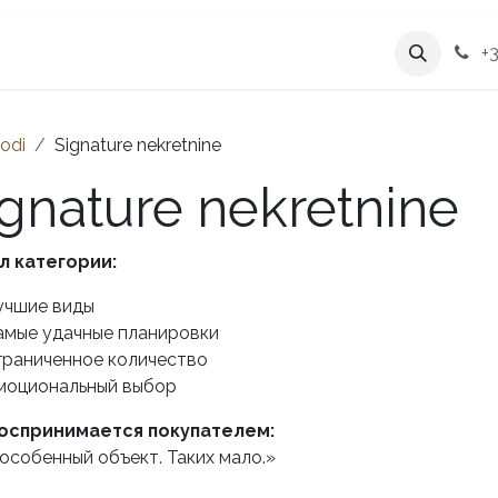
ticije
Usluge
O nama
+3
odi
Signature nekretnine
gnature nekretnine
л категории:
учшие виды
амые удачные планировки
граниченное количество
моциональный выбор
воспринимается покупателем:
особенный объект. Таких мало.»