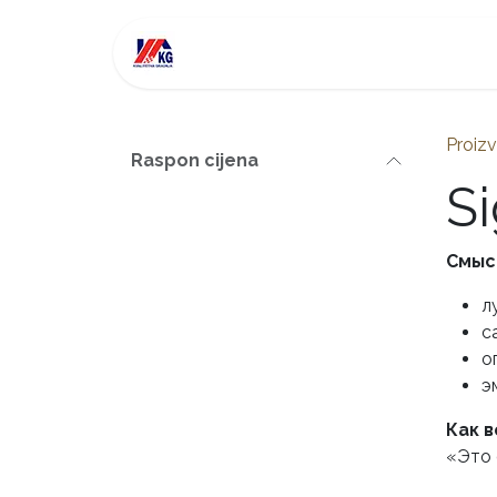
Skip to Content
Nekretnine na prodaju
Inves
Proizv
Raspon cijena
Si
Смыс
л
с
о
э
Как 
«Это 