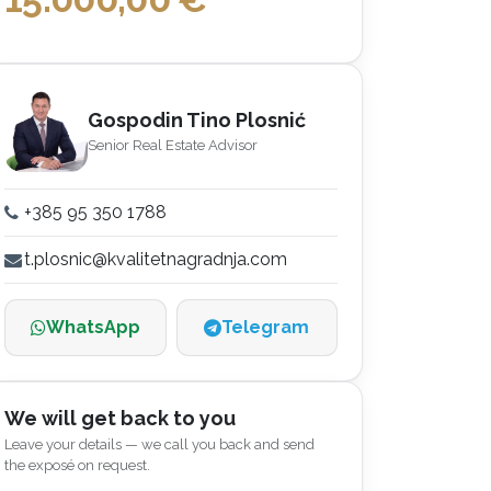
Gospodin Tino Plosnić
Senior Real Estate Advisor
+385 95 350 1788
t.plosnic@kvalitetnagradnja.com
WhatsApp
Telegram
We will get back to you
Leave your details — we call you back and send
the exposé on request.