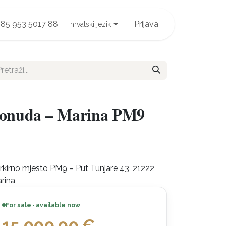
85 953 5017 88
Prijava
hrvatski jezik
 ponuda – Marina PM9
rkirno mjesto PM9 – Put Tunjare 43, 21222
rina
For sale · available now
15.000,00
€