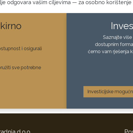
je odgovara vašim ciljevima — za osobno korištenje i
kirno
Inve
Saznajte više
dostupnim format
ostupnost i osigurali
ćemo vam rješenja ko
ružiti sve potrebne
Investicijske mogućn
radnja d.o.o.
Po