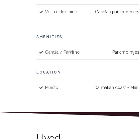
Vrsta nekretnine
Garaža i parkirno mje
AMENITIES
Garaža / Parkirno
Parkirno mje
LOCATION
Mjesto
Dalmatian coast - Mar
Uvod