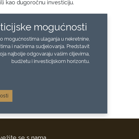
li kao dugoročnu investiciju.
sticijske mogućnosti
 o mogućnostima ulaganja u nekretnine,
ima i načinima sudjelovanja. Predstavit
ja najbolje odgovaraju vašim ciljevima,
budžetu i investicijskom horizontu.
​
osti
vežite se s nama