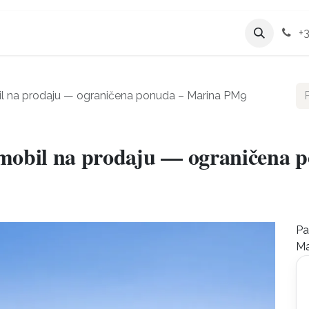
ticije
Usluge
O nama
+3
il na prodaju — ograničena ponuda – Marina PM9
omobil na prodaju — ograničena
Pa
Ma