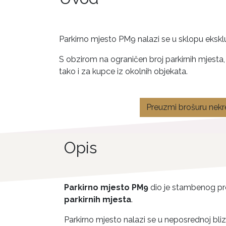
Parkirno mjesto PM9 nalazi se u sklopu eksk
S obzirom na ograničen broj parkirnih mjesta, 
tako i za kupce iz okolnih objekata.
Preuzmi brošuru nekr
Opis
Parkirno mjesto PM9
dio je stambenog pro
parkirnih mjesta
.
Parkirno mjesto nalazi se u neposrednoj bli