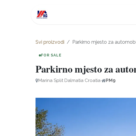
Skip to Content
Nekretnine na prodaju
Inves
Svi proizvodi
Parkirno mjesto za automob
FOR SALE
Parkirno mjesto za aut
Marina Split Dalmatia Croatia
·
PM9