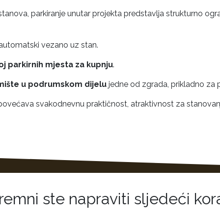
 stanova, parkiranje unutar projekta predstavlja strukturno og
e automatski vezano uz stan.
j parkirnih mjesta za kupnju
.
mište u podrumskom dijelu
jedne od zgrada, prikladno za p
 povećava svakodnevnu praktičnost, atraktivnost za stanovanje
remni ste napraviti sljedeći kor