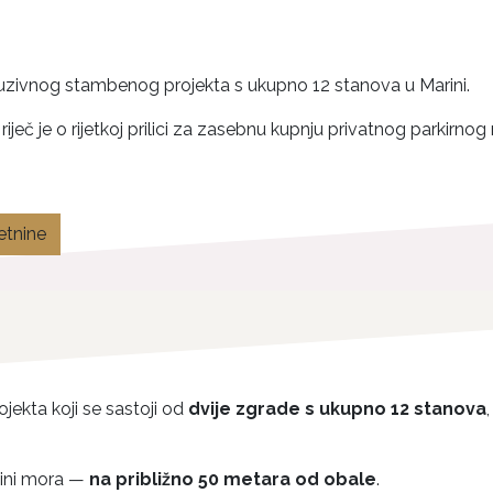
luzivnog stambenog projekta s ukupno 12 stanova u Marini.
riječ je o rijetkoj prilici za zasebnu kupnju privatnog parkirno
etnine
jekta koji se sastoji od
dvije zgrade s ukupno 12 stanova
zini mora —
na približno 50 metara od obale
.