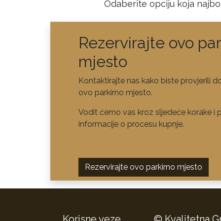
Odaberite opciju koja najbol
Rezervirajte ovo par
mjesto
Kontaktirajte nas kako biste provjerili d
ovo parkirno mjesto.
Vodit ćemo vas kroz sljedeće korake i p
informacije o procesu kupnje.
Rezervirajte ovo parkirno mjesto
Korisne veze
© Kvalitetna G