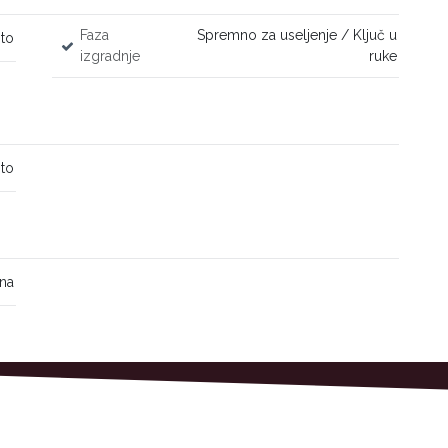
Faza
Spremno za useljenje / Ključ u
sto
izgradnje
ruke
sto
ina