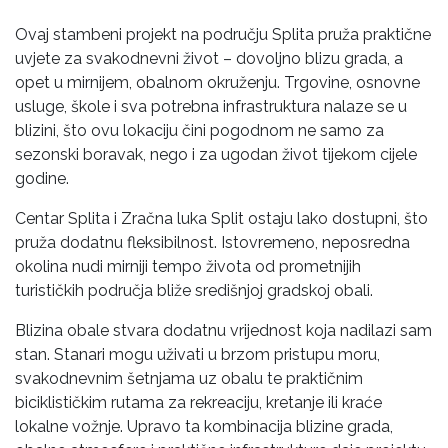
Ovaj stambeni projekt na području Splita pruža praktične
uvjete za svakodnevni život – dovoljno blizu grada, a
opet u mirnijem, obalnom okruženju. Trgovine, osnovne
usluge, škole i sva potrebna infrastruktura nalaze se u
blizini, što ovu lokaciju čini pogodnom ne samo za
sezonski boravak, nego i za ugodan život tijekom cijele
godine.
Centar Splita i Zračna luka Split ostaju lako dostupni, što
pruža dodatnu fleksibilnost. Istovremeno, neposredna
okolina nudi mirniji tempo života od prometnijih
turističkih područja bliže središnjoj gradskoj obali.
Blizina obale stvara dodatnu vrijednost koja nadilazi sam
stan. Stanari mogu uživati u brzom pristupu moru,
svakodnevnim šetnjama uz obalu te praktičnim
biciklističkim rutama za rekreaciju, kretanje ili kraće
lokalne vožnje. Upravo ta kombinacija blizine grada,