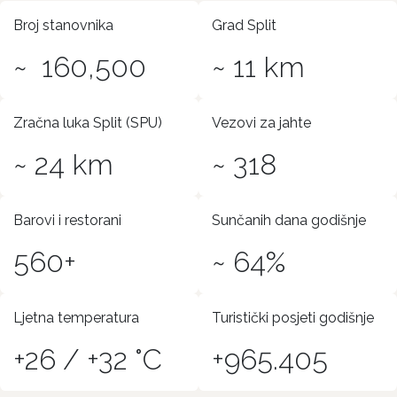
Broj stanovnika
Grad Split
~ 160,500
~ 11 km
Zračna luka Split (SPU)
Vezovi za jahte
~ 24 km
~ 318
Barovi i restorani
Sunčanih dana godišnje
560+
~ 64%
Ljetna temperatura
Turistički posjeti godišnje
+26 / +32 °C
+965.405