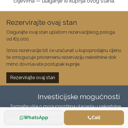
ciljevima — ulaganje ili kupnja ovog stana.
Rezervirajte ovaj stan
Osigurajte ovaj stan uplatom rezervacijskog pologa
od €5.000.
Iznos rezervacije bit će uračunat u kupoprodajnu cijenu
te omogućuje privremenu rezervaciju nekretnine dok
mirno dovršavate postupak kupnje.
Rezervirajte ovaj stan
Investicijske mogućnosti
Saznajte više o mogućnostima ulaganja u nekretnine,
dostupnim formatima i načinima sudjelovanja.
WhatsApp
Call
Predstavit ćemo vam rješenja koja najbolje odgovaraju
vašim ciljevima, budžetu i investicijskom horizontu.