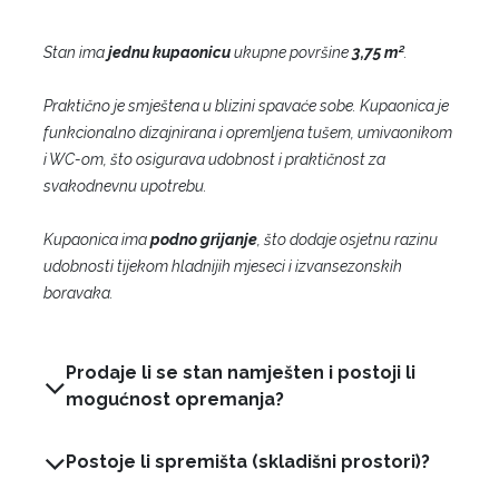
Stan ima
jednu kupaonicu
ukupne površine
3,75 m²
.
Praktično je smještena u blizini spavaće sobe. Kupaonica je
funkcionalno dizajnirana i opremljena tušem, umivaonikom
i WC-om, što osigurava udobnost i praktičnost za
svakodnevnu upotrebu.
Kupaonica ima
podno grijanje
, što dodaje osjetnu razinu
udobnosti tijekom hladnijih mjeseci i izvansezonskih
boravaka.
Prodaje li se stan namješten i postoji li
mogućnost opremanja?
Postoje li spremišta (skladišni prostori)?