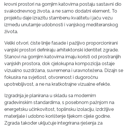
krovni prostori na gornjim katovima postaju sastavni dio
svakodnevnog života, a ne samo dodatni element. To
projektu daje izrazitu stambenu kvalitetu i jaču vezu
između unutarnje udobnosti i vanjskog mediteranskog
života.
Veliki otvori, čiste linije fasade i pažljivo proporcionirani
vanjski prostori definiraju arhitektonski identitet zgrade.
Stanovi na gornjim katovima imaju koristi od prostranijih
vanjskih prostora, dok cjelokupna kompozicija ostaje
vizualno suzdržana, suvremena i uravnotežena. Dizajn se
fokusira na svjetlost, otvorenost i dugoročnu
upotrebljivost, a ne na kratkotrajne vizualne efekte.
Izgradnja je planirana u skladu sa modernim
građevinskim standardima, s posebnom pažnjom na
energetsku učinkovitost, toplinsku izolaciju, izdržljive
materijale i udobno korištenje tijekom cijele godine.
Zgrada također uključuje integrirana rješenja za