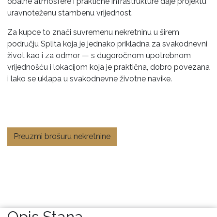
obalne atmosfere i praktične infrastrukture daje projektu
uravnoteženu stambenu vrijednost.
Za kupce to znači suvremenu nekretninu u širem
području Splita koja je jednako prikladna za svakodnevni
život kao i za odmor — s dugoročnom upotrebnom
vrijednošću i lokacijom koja je praktična, dobro povezana
i lako se uklapa u svakodnevne životne navike.
Preuzmi brošuru nekretnine
Opis Stana